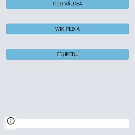
CCD VÂLCEA
WIKIPEDIA
EDUPEDU
„