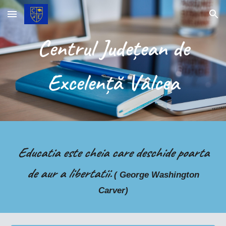
Skip to main content
Skip to navigation
Centrul Județean de
Excelență Vâlcea
Educatia este cheia care deschide poarta
de aur a libertatii.
( George Washington
Carver)